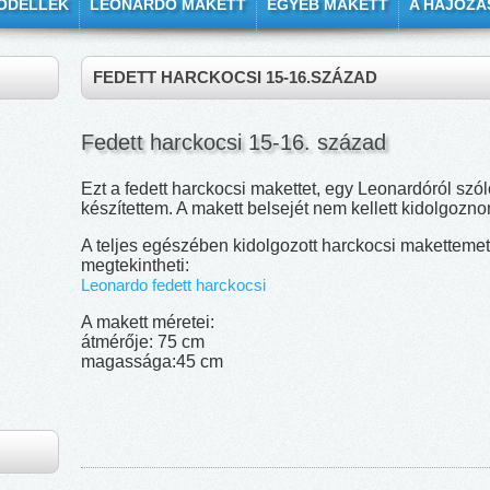
ODELLEK
LEONARDO MAKETT
EGYÉB MAKETT
A HAJÓZÁ
FEDETT HARCKOCSI 15-16.SZÁZAD
Fedett harckocsi 15-16. század
Ezt a fedett harckocsi makettet, egy Leonardóról sz
készítettem. A makett belsejét nem kellett kidolgozn
A teljes egészében kidolgozott harckocsi makettemet a
megtekintheti:
Leonardo fedett harckocsi
A makett méretei:
átmérője: 75 cm
magassága:45 cm