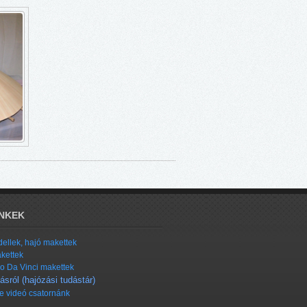
NKEK
ellek, hajó makettek
kettek
o Da Vinci makettek
ásról (hajózási tudástár)
 videó csatornánk