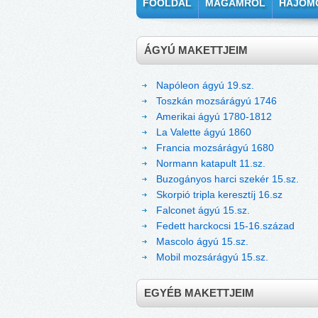
FŐOLDAL
MAGAMRÓL
HAJÓM
ÁGYÚ MAKETTJEIM
Napóleon ágyú 19.sz.
Toszkán mozsárágyú 1746
Amerikai ágyú 1780-1812
La Valette ágyú 1860
Francia mozsárágyú 1680
Normann katapult 11.sz.
Buzogányos harci szekér 15.sz.
Skorpió tripla keresztíj 16.sz
Falconet ágyú 15.sz.
Fedett harckocsi 15-16.század
Mascolo ágyú 15.sz.
Mobil mozsárágyú 15.sz.
EGYÉB MAKETTJEIM