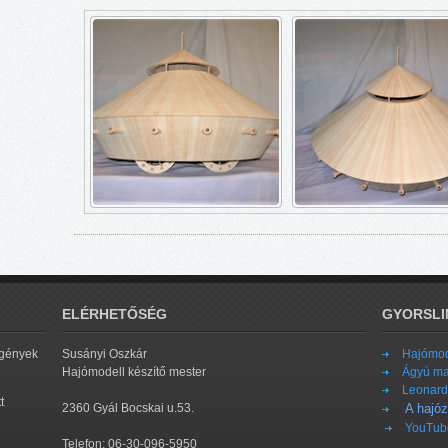
ELÉRHETŐSÉG
GYORSLI
igények
Susányi Oszkár
Hajómod
Hajómodell készítő mester
Ágyú ma
Leonard
t
2360 Gyál Bocskai u.53.
A hajóz
YouTube
Telefon: 06-30-096-5950