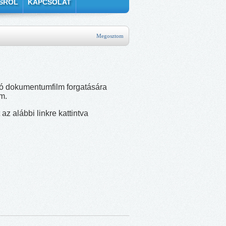
SRÓL
KAPCSOLAT
Megosztom
óló dokumentumfilm forgatására
om.
z alábbi linkre kattintva