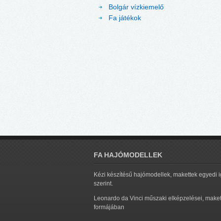
Bolgár vízkiemelő
Fa játékok
FA HAJÓMODELLEK
Kézi készítésű hajómodellek, makettek egyedi 
szerint.
Leonardo da Vinci műszaki elképzelései, maket
formájában