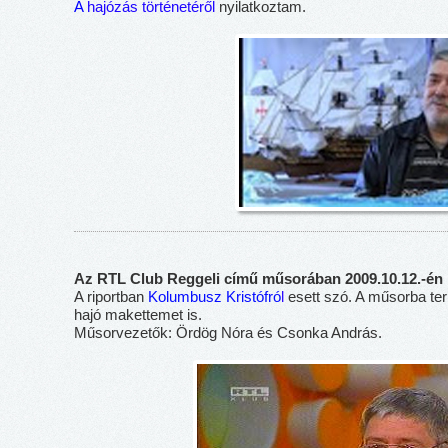
A
hajózás történetéről
nyilatkoztam.
Az RTL Club Reggeli című műsorában 2009.10.12.-én
A riportban
Kolumbusz Kristófró
l
esett szó. A műsorba te
hajó makettemet is.
Műsorvezetők: Ördög Nóra és Csonka András.