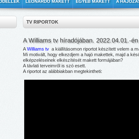
ODELLEK
LEONARDO MAKETT
EGYÉB MAKETT
A HAJÓZÁ
TV RIPORTOK
A Williams tv híradójában. 2022.04.01.-én
A
Williams tv
a kiállításomon riportot készített velem a m
Mi motivált, hogy elkezdjem a hajó makettek, majd a ké
elképzeléseinek elkészítését makett formájában?
A távlati terveimről is szó esett.
A riportot az alábbiakban megtekintheti: