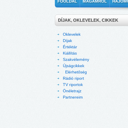
FŐOLDAL
MAGAMRÓL
HAJÓM
DÍJAK, OKLEVELEK, CIKKEK
Oklevelek
Díjak
Értéktár
Kiállítás
Szakvélemény
Újságcikkek
Elérhetőség
Rádió riport
TV riportok
Önéletrajz
Partnereim