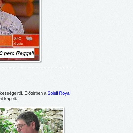
ekességeiről. Előtérben a
Soleil Royal
t kapott.