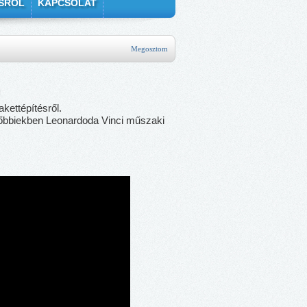
SRÓL
KAPCSOLAT
Megosztom
akettépítésről.
sőbbiekben Leonardoda Vinci műszaki