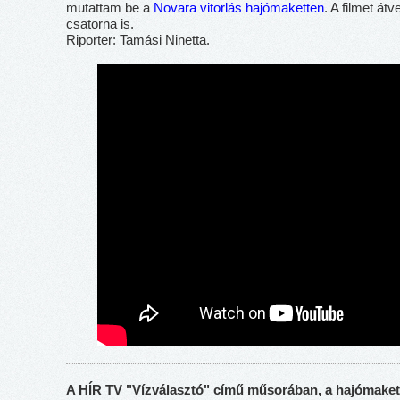
mutattam be a
Novara vitorlás hajómaketten
. A filmet átv
csatorna is.
Riporter: Tamási Ninetta.
A HÍR TV "Vízválasztó" című műsorában, a hajómakett