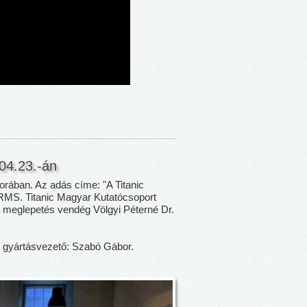
04.23.-án
rában. Az adás címe: "A Titanic
RMS. Titanic Magyar Kutatócsoport
 a meglepetés vendég Völgyi Péterné Dr.
t, gyártásvezető: Szabó Gábor.