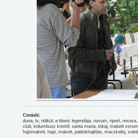
Cimkék:
duna, tv, ridikül, a titanic legendája, novum, riport, novara,
club, kolumbusz kristóf, santa maria, tokaj, makett verse
hajómakett, hajó, makett, palánkhajlítás, macskafej, soleil