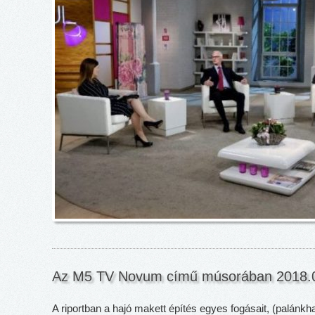
Az M5 TV Novum című músorában 2018.0
A riportban a hajó makett építés egyes fogásait, (palánkha