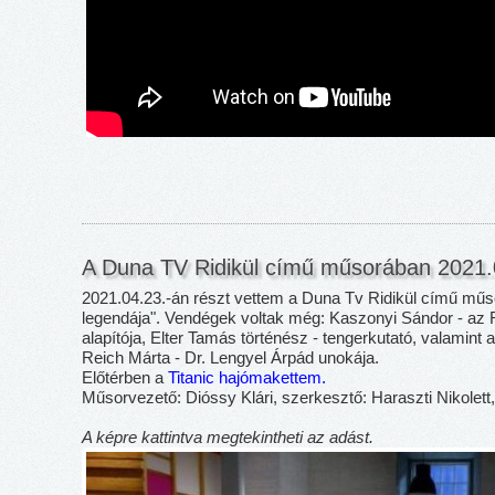
A Duna TV Ridikül című műsorában 2021.
2021.04.23.-án részt vettem a Duna Tv Ridikül című műso
legendája". Vendégek voltak még: Kaszonyi Sándor - az 
alapítója, Elter Tamás történész - tengerkutató, valamint
Reich Márta - Dr. Lengyel Árpád unokája.
Előtérben a
Titanic hajómakettem.
Műsorvezető: Dióssy Klári, szerkesztő: Haraszti Nikolet
A képre kattintva megtekintheti az adást.